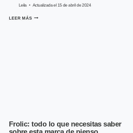
Leila
Actualizada el
15 de abril de 2024
¿CÓMO
LEER MÁS
AYUDAR
A
UN
PERRO
TRISTE
Y/O
DEPRIMIDO?
Frolic: todo lo que necesitas saber
sobre esta marca de pienso