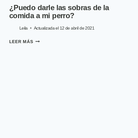
¿Puedo darle las sobras de la
comida a mi perro?
Leila
Actualizada el
12 de abril de 2021
¿PUEDO
LEER MÁS
DARLE
LAS
SOBRAS
DE
LA
COMIDA
A
MI
PERRO?