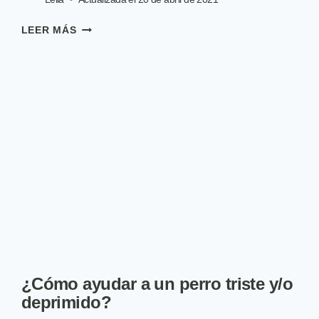
¿EL
LEER MÁS
PERRO
ES
UN
ANIMAL
CARNÍVORO
U
OMNÍVORO?
¿Cómo ayudar a un perro triste y/o
deprimido?