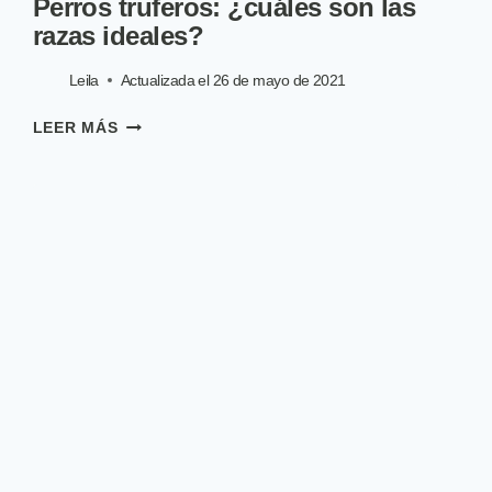
Perros truferos: ¿cuáles son las
razas ideales?
Leila
Actualizada el
26 de mayo de 2021
PERROS
LEER MÁS
TRUFEROS:
¿CUÁLES
SON
LAS
RAZAS
IDEALES?