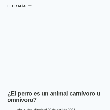
¿CUÁL
LEER MÁS
ES
EL
CARÁCTER
DEL
PASTOR
AUSTRALIANO?
¿El perro es un animal carnívoro u
omnívoro?
Leila
Actualizada el
20 de abril de 2021