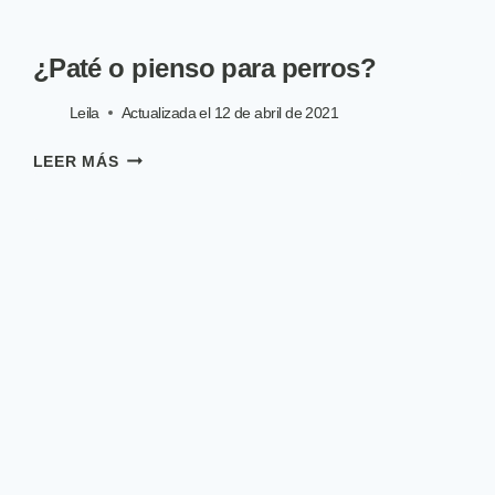
¿Paté o pienso para perros?
Leila
Actualizada el
12 de abril de 2021
¿PATÉ
LEER MÁS
O
PIENSO
PARA
PERROS?