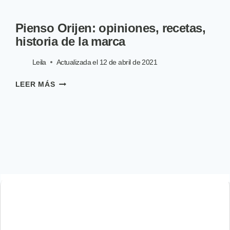
Pienso Orijen: opiniones, recetas,
historia de la marca
Leila
Actualizada el
12 de abril de 2021
PIENSO
LEER MÁS
ORIJEN:
OPINIONES,
RECETAS,
HISTORIA
DE
LA
MARCA