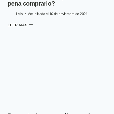
pena comprarlo?
Leila
Actualizada el
10 de noviembre de 2021
PIENSO
LEER MÁS
ULTIMA
PARA
PERROS:
¿VALE
LA
PENA
COMPRARLO?