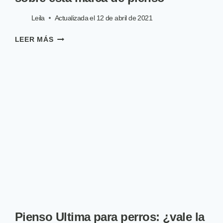
Leila
Actualizada el
12 de abril de 2021
FROLIC:
LEER MÁS
TODO
LO
QUE
NECESITAS
SABER
SOBRE
ESTA
MARCA
DE
PIENSO
Pienso Ultima para perros: ¿vale la