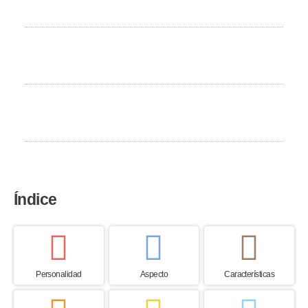
Mediano
Necesidad de ejercicio
High
País de origen
Australia
Índice
Personalidad
Aspecto
Características