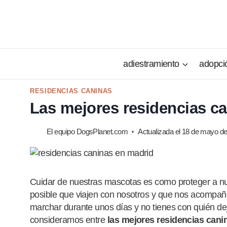
Saltar
al
contenido
adiestramiento
adopci
RESIDENCIAS CANINAS
Las mejores residencias c
El equipo DogsPlanet.com
Actualizada el
18 de mayo de
Cuidar de nuestras mascotas es como proteger a nue
posible que viajen con nosotros y que nos acompañe
marchar durante unos días y no tienes con quién dej
consideramos entre
las mejores residencias cani