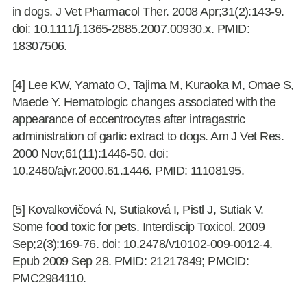
in dogs. J Vet Pharmacol Ther. 2008 Apr;31(2):143-9.
doi: 10.1111/j.1365-2885.2007.00930.x. PMID:
18307506.
[4] Lee KW, Yamato O, Tajima M, Kuraoka M, Omae S,
Maede Y. Hematologic changes associated with the
appearance of eccentrocytes after intragastric
administration of garlic extract to dogs. Am J Vet Res.
2000 Nov;61(11):1446-50. doi:
10.2460/ajvr.2000.61.1446. PMID: 11108195.
[5] Kovalkovičová N, Sutiaková I, Pistl J, Sutiak V.
Some food toxic for pets. Interdiscip Toxicol. 2009
Sep;2(3):169-76. doi: 10.2478/v10102-009-0012-4.
Epub 2009 Sep 28. PMID: 21217849; PMCID:
PMC2984110.