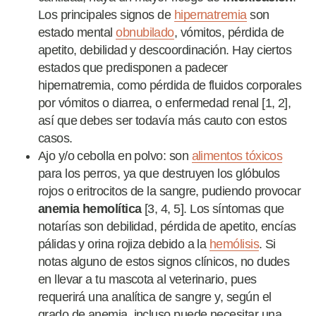
Los principales signos de
hipernatremia
son
estado mental
obnubilado
, vómitos, pérdida de
apetito, debilidad y descoordinación. Hay ciertos
estados que predisponen a padecer
hipernatremia, como pérdida de fluidos corporales
por vómitos o diarrea, o enfermedad renal [1, 2],
así que debes ser todavía más cauto con estos
casos.
Ajo y/o cebolla en polvo: son
alimentos tóxicos
para los perros, ya que destruyen los glóbulos
rojos o eritrocitos de la sangre, pudiendo provocar
anemia hemolítica
[3, 4, 5]. Los síntomas que
notarías son debilidad, pérdida de apetito, encías
pálidas y orina rojiza debido a la
hemólisis
. Si
notas alguno de estos signos clínicos, no dudes
en llevar a tu mascota al veterinario, pues
requerirá una analítica de sangre y, según el
grado de anemia, incluso puede necesitar una