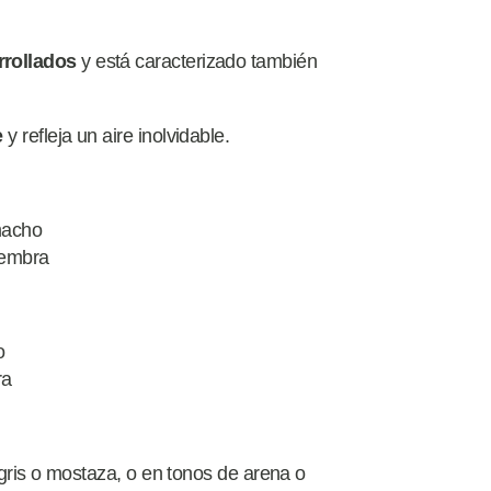
rrollados
y está caracterizado también
e
y refleja un aire inolvidable.
macho
hembra
o
ra
 gris o mostaza, o en tonos de arena o