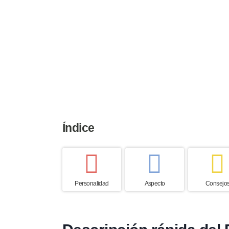
Altura
Peso
Esperanza
25 a 30 cm
8 a 11 kg
12 to 15 a
Índice
Personalidad
Aspecto
Consejo