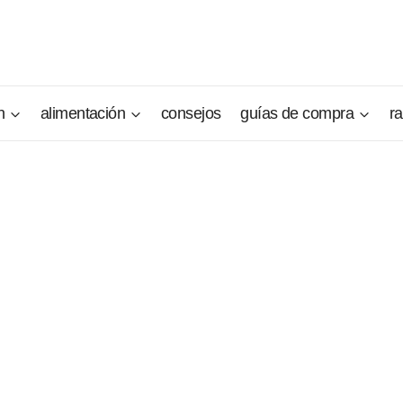
n
alimentación
consejos
guías de compra
r
er
ace que sus amos siempre estén dispuestos a perdonarle su
rable, pero como cualquier angelito, tiene su lado más difíci
odo lo que caracteriza al Dandie Dinmont Terrier debe ser
Este perrito resistente es original y aunque algunos lo llame
mpañeros. Desgraciadamente no es muy conocido y no se le
aza no está muy extendida.