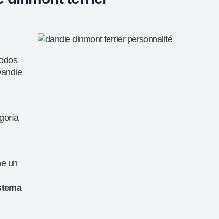
todos
Dandie
o
goría
ne un
stema