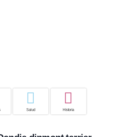
 de vida
País de origen
ños
Reino Unido
s
Salud
Historia