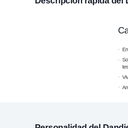
Descripción rápida del 
Ca
En
So
te
Vi
Am
Personalidad del Dandie