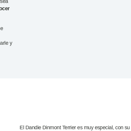
 sea
ocer
de
arle y
El Dandie Dinmont Terrier es muy especial, con s