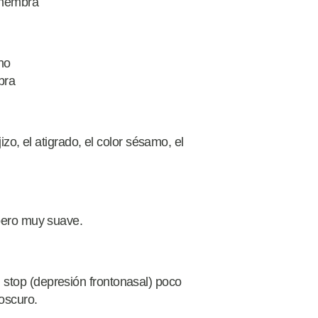
 hembra
ho
bra
jizo, el atigrado, el color sésamo, el
 pero muy suave.
 stop (depresión frontonasal) poco
oscuro.