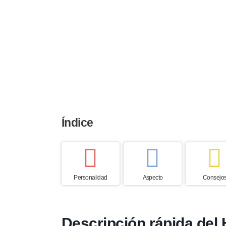
Altura
Peso
Esperanza
46 a 52 cm
18 a 25 kg
12 to 13 a
Índice
Personalidad
Aspecto
Consejo
Descripción rápida del