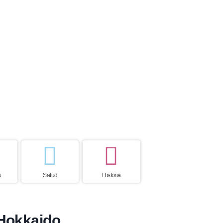
 de vida
País de origen
ños
Japón
s
Salud
Historia
 Hokkaido