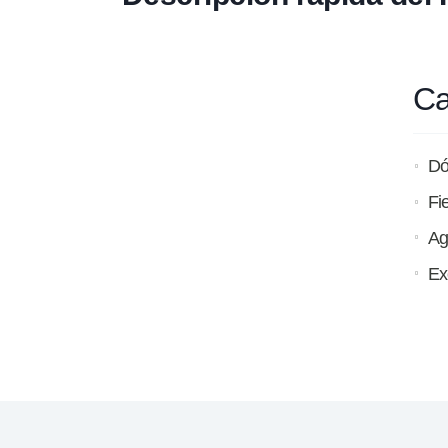
Ca
Dó
Fi
Ag
Ex