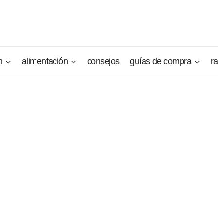
n
alimentación
consejos
guías de compra
r
 el Hokkaido sigue siendo ante todo un perro de compañía. 
ompañero de vida para su familia es su tarea favorita, y en l
dades lo convierte en un excelente perro de caza, guardia o
u principal razón de ser.