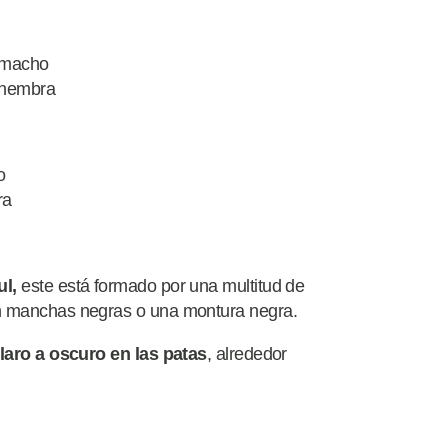
l macho
a hembra
o
ra
l,
este está formado por una multitud de
n manchas negras o una montura negra.
claro a oscuro en las patas
, alrededor