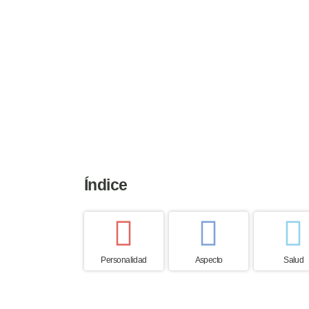
Altura
Peso
Esperanza
33 a 41 cm
9 a 15 kg
12 to 13 a
Índice
Personalidad
Aspecto
Salud