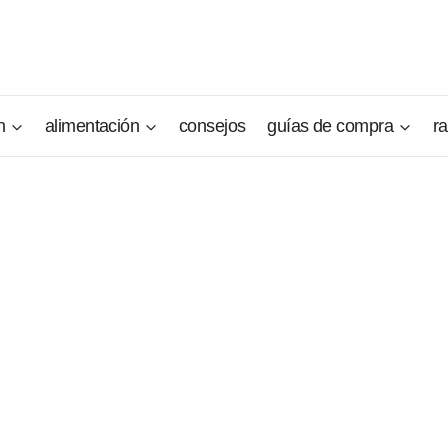
n
alimentación
consejos
guías de compra
r
e Lucerna
zo
o harán feliz y será muy alegre si convive en familia. Este p
eños, ya sean cazadores o no. Es vivaz y apasionado, y es p
y solicitado por su lado más afectuoso y tranquilo que lo h
ño sabueso de Lucerna es un perro muy agradable, no obstant