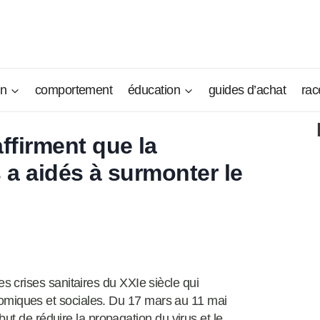
on
comportement
éducation
guides d’achat
rac
ffirment que la
 a aidés à surmonter le
 crises sanitaires du XXIe siècle qui
iques et sociales. Du 17 mars au 11 mai
but de réduire la propagation du virus et le