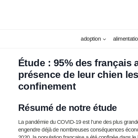
Aller
au
contenu
adoption
alimentati
Étude : 95% des français a
présence de leur chien les
confinement
Résumé de notre étude
La pandémie du COVID-19 est l’une des plus grandes
engendre déjà de nombreuses conséquences économ
2020, la population française a été confinée dans le 