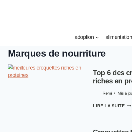
Aller
au
contenu
adoption
alimentatio
Marques de nourriture
Top 6 des c
riches en p
Rémi
Mis à jou
TO
LIRE LA SUITE
6
DE
CR
PO