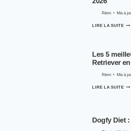
2026
EN
20
Rémi
Mis à jou
LE
LIRE LA SUITE
16
ME
CR
PO
Les 5 meill
CH
EN
Retriever en
20
Rémi
Mis à jou
LE
LIRE LA SUITE
5
ME
CR
PO
GO
Dogfy Diet :
RE
EN