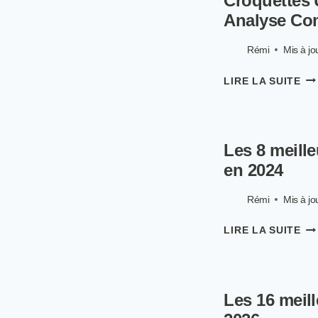
Croquettes 
CH
Analyse Com
LE
PL
RI
Rémi
Mis à jou
EN
PR
CR
LIRE LA SUITE
AN
UL
EN
PR
20
PO
CHI
Les 8 meill
AV
ET
en 2024
AN
CO
Rémi
Mis à jou
DE
LA
LE
LIRE LA SUITE
MA
8
ME
CR
PO
Les 16 meil
GR
CH