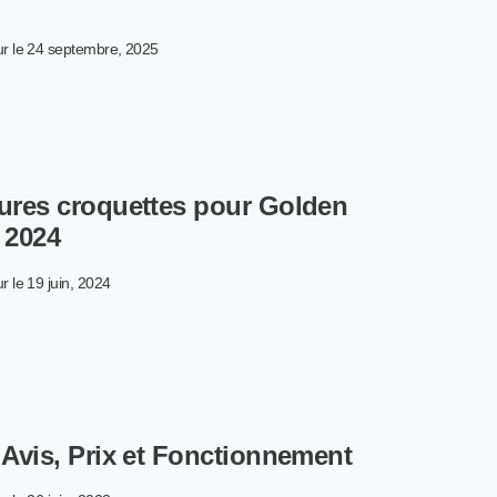
24
r le
24 septembre, 2025
S
ILLEURES
OQUETTES
UR
eures croquettes pour Golden
IEN
 2024
26
r le
19 juin, 2024
S
ILLEURES
OQUETTES
UR
LDEN
 Avis, Prix et Fonctionnement
TRIEVER