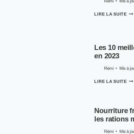
Rémi
Mis à jou
20
DO
LIRE LA SUITE
DIE
AVI
PR
ET
FO
Les 10 meil
en 2023
Rémi
Mis à jou
LE
LIRE LA SUITE
10
ME
CR
BI
Nourriture f
PO
CH
les rations
EN
20
Rémi
Mis à jou