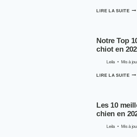
NO
LIRE LA SUITE
FR
PO
CHI
NO
Notre Top 1
AV
SU
chiot en 20
LE
RA
Leila
Mis à jou
MÉ
À
NO
LIRE LA SUITE
DO
TO
10
DE
ME
Les 10 meil
CR
PO
chien en 20
CH
EN
Leila
Mis à jou
20