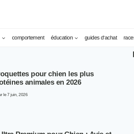
n
comportement
éducation
guides d’achat
race
roquettes pour chien les plus
rotéines animales en 2026
r le
7 juin, 2026
P
S
OQUETTES
UR