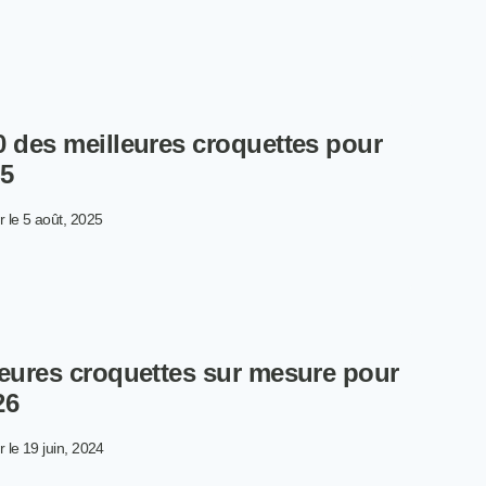
URRITURE
AÎCHE
UR
EN :
TRE
0 des meilleures croquettes pour
IS
R
25
S
TIONS
r le
5 août, 2025
NAGÈRES
TRE
MICILE
P
S
ILLEURES
leures croquettes sur mesure pour
OQUETTES
UR
26
IOT
r le
19 juin, 2024
25