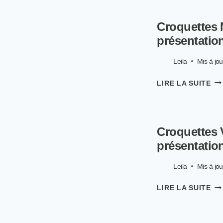
BR
PO
Croquettes M
CHI
AVI
présentatio
PR
ET
Leila
Mis à jou
GA
CR
LIRE LA SUITE
MA
PO
CHI
AVI
Croquettes V
PR
ET
présentatio
GA
Leila
Mis à jou
CR
LIRE LA SUITE
VE
PO
CHI