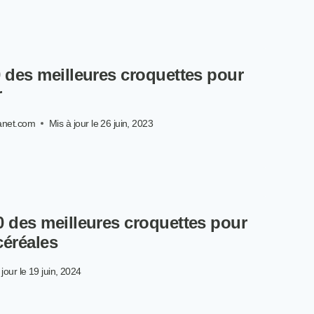
S
ILLEURES
OQUETTES
R
0 des meilleures croquettes pour
SURE
UR
r
IEN
anet.com
Mis à jour le
26 juin, 2023
26
TRE
P
S
ILLEURES
0 des meilleures croquettes pour
OQUETTES
UR
céréales
IEN
NIOR
jour le
19 juin, 2024
TRE
P