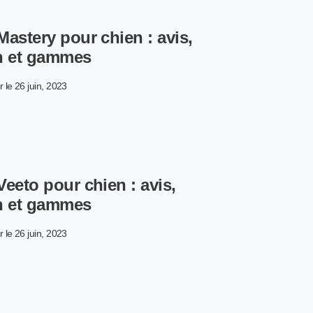
IT
UR
astery pour chien : avis,
EN :
S,
n et gammes
ÉSENTATION
r le
26 juin, 2023
MMES
OQUETTES
STERY
UR
EN :
S,
eeto pour chien : avis,
ÉSENTATION
n et gammes
MMES
r le
26 juin, 2023
OQUETTES
ETO
UR
EN :