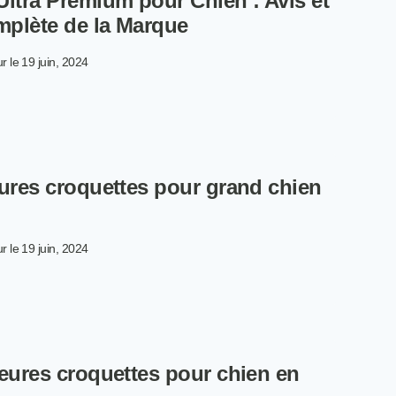
Ultra Premium pour Chien : Avis et
IEN
plète de la Marque
S
US
CHES
r le
19 juin, 2024
OTÉINES
OQUETTES
IMALES
TRA
EMIUM
26
UR
EN :
eures croquettes pour grand chien
IS
ALYSE
MPLÈTE
r le
19 juin, 2024
S
RQUE
ILLEURES
OQUETTES
UR
leures croquettes pour chien en
AND
IEN