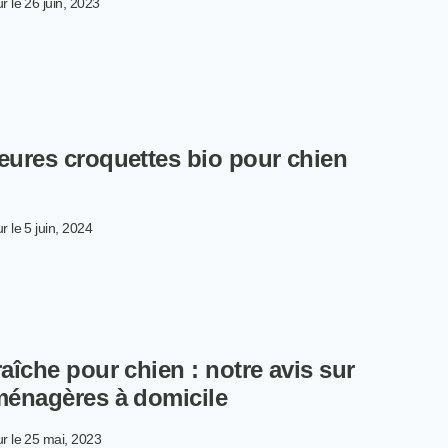
r le
26 juin, 2023
24
GFY
T :
S,
IX
NCTIONNEMENT
leures croquettes bio pour chien
r le
5 juin, 2024
S
ILLEURES
OQUETTES
O
raîche pour chien : notre avis sur
UR
IEN
 ménagères à domicile
23
r le
25 mai, 2023