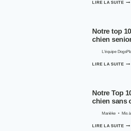
LE
LIRE LA SUITE
10
ME
CR
SU
Notre top 1
ME
PO
chien senio
CH
EN
L'équipe DogsPl
20
NO
LIRE LA SUITE
TO
10
DE
ME
Notre Top 1
CR
PO
chien sans 
CH
SE
Marièke
Mis à 
NO
LIRE LA SUITE
TO