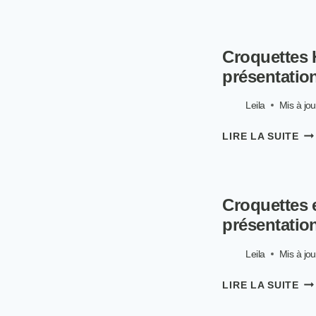
10
DE
ME
Croquettes 
CR
PO
présentatio
CH
SA
Leila
Mis à jou
CÉ
CR
LIRE LA SUITE
HA
DO
PO
CHI
Croquettes e
AVI
PR
présentatio
ET
GA
Leila
Mis à jou
CR
LIRE LA SUITE
ET
PÂ