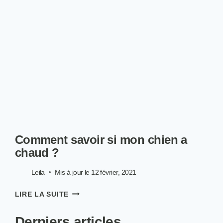
ET
SE
DÉBARRASSER
DE
SON
ODEUR ?
Comment savoir si mon chien a
chaud ?
Leila
Mis à jour le
12 février, 2021
COMMENT
LIRE LA SUITE
SAVOIR
SI
Derniers articles
MON