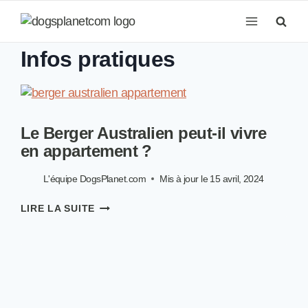
Aller
au
contenu
Infos pratiques
Le Berger Australien peut-il vivre
en appartement ?
L'équipe DogsPlanet.com
Mis à jour le
15 avril, 2024
LE
LIRE LA SUITE
BERGER
AUSTRALIEN
PEUT-
IL
VIVRE
EN
APPARTEMENT ?