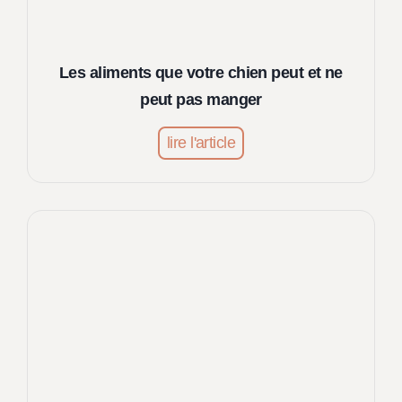
’
a
b
Les aliments que votre chien peut et ne
o
peut pas manger
i
e
L
lire l'article
n
e
t
s
p
a
a
l
s
i
m
e
n
t
s
q