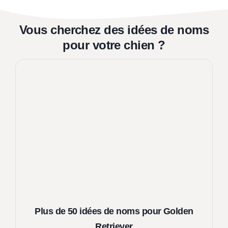
t
a
r
b
Vous cherchez des idées de noms
é
i
pour votre chien ?
u
s
?
s
i
r
l
a
c
o
h
a
b
i
Plus de 50 idées de noms pour Golden
t
a
Retriever