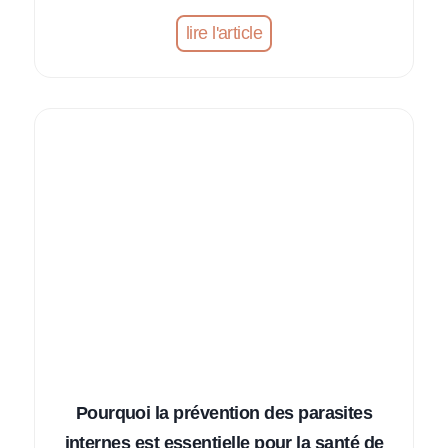
T
lire l'article
o
p
6
d
e
s
c
r
o
q
u
e
t
t
e
Pourquoi la prévention des parasites
s
internes est essentielle pour la santé de