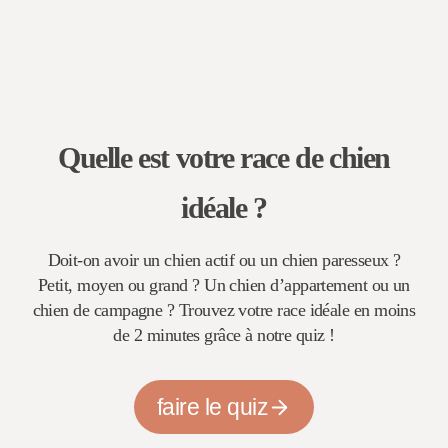
e
?
e
l
s
l
p
e
u
d
e
b
Quelle est votre race de chien
s
l
o
i
idéale ?
n
c
c
a
Doit-on avoir un chien actif ou un chien paresseux ?
h
Petit, moyen ou grand ? Un chien d’appartement ou un
i
t
chien de campagne ? Trouvez votre race idéale en moins
e
i
de 2 minutes grâce à notre quiz !
n
o
n
?
faire le quiz
s