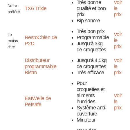
Très bonne
Voir
Notre
TX6 Trixie
qualité et bon
le
préféré
prix
prix
Bip sonore
Très bon prix
Voir
Le
RestoChien de
Programmable
le
moins
P2D
Jusqu’à 3kg
prix
cher
de croquettes
Distributeur
Jusqu’à 4,5kg
Voir
programmable
de croquettes
le
Bistro
Très efficace
prix
Pour
croquettes et
aliments
Voir
EatWelle de
humides
le
Petsafe
Système anti-
prix
ouverture
Minuteur