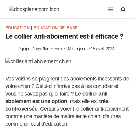
Aller
au
contenu
ÉDUCATION
|
ÉDUCATION DE BASE
Le collier anti-aboiement est-il efficace ?
L'équipe DogsPlanet.com
Mis à jour le
15 avril, 2024
Vos voisins se plaignent des aboiements incessants de
votre chien ? Celui-ci n’arrive pas à les contrôler et
vous ne savez pas quoi faire ?
Le collier anti-
aboiement est une option
, mais elle est
très
controversée
. Certains voient le collier anti-aboiement
comme une manière de maltraiter le chien, d’autres
comme un outil d’éducation.