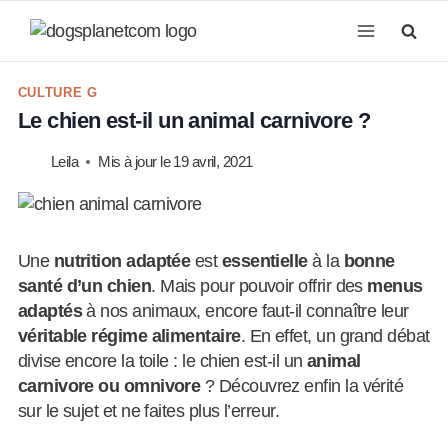
Aller
au
contenu
CULTURE G
Le chien est-il un animal carnivore ?
Leila
Mis à jour le
19 avril, 2021
Une
nutrition adaptée
est
essentielle
à la
bonne
santé d’un chien
. Mais pour pouvoir offrir des
menus
adaptés
à nos animaux, encore faut-il connaître leur
véritable régime alimentaire
. En effet, un grand débat
divise encore la toile : le chien est-il un
animal
carnivore ou omnivore
? Découvrez enfin la vérité
sur le sujet et ne faites plus l’erreur.