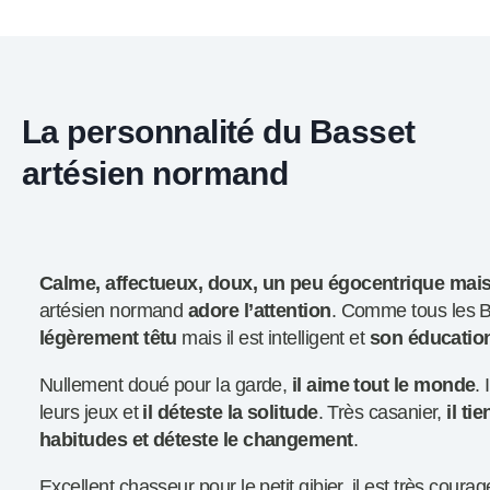
La personnalité du Basset
artésien normand
Calme, affectueux, doux, un peu égocentrique mais
artésien normand
adore l’attention
. Comme tous les Ba
légèrement têtu
mais il est intelligent et
son éducation
Nullement doué pour la garde,
il aime tout le monde
. 
leurs jeux et
il déteste la solitude
. Très casanier,
il ti
habitudes et déteste le changement
.
Excellent chasseur pour le petit gibier, il est très cour