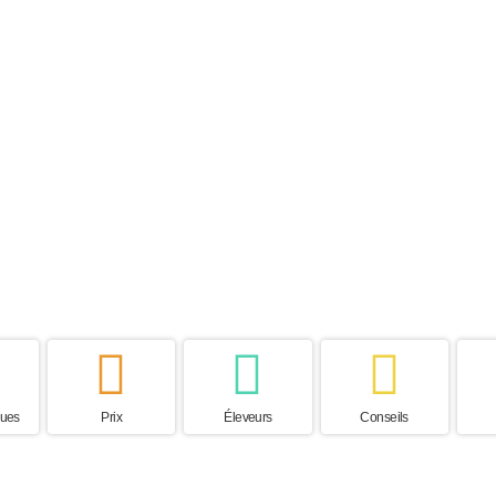
 de vie
Perte de poils
Besoin d'exercice
Pays d’o
s
Faible
Faible
France
ques
Prix
Éleveurs
Conseils