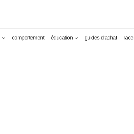
n
comportement
éducation
guides d’achat
race
quilibré, doux, sociable et très gentil. Il adore jouer avec t
echerche, cet auxiliaire de police, ce gardien des troupeaux e
rs pair devant toutefois être tenu bien en main par son maîtr
 de Brie est devenu aujourd’hui une très bonne race de chien 