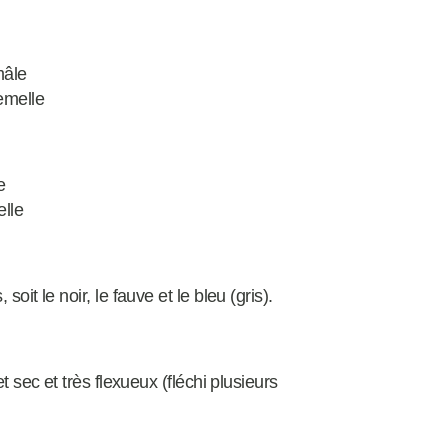
mâle
emelle
e
elle
oit le noir, le fauve et le bleu (gris).
t sec et très flexueux (fléchi plusieurs