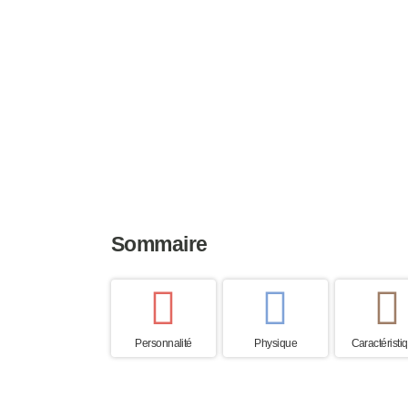
Taille
Poids
Espérance
56 à 68 cm
30 à 40 kg
11 à 14 an
Sommaire
Personnalité
Physique
Caractéristi