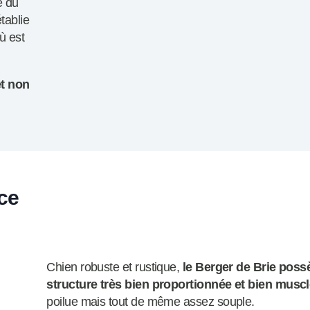
e du
tablie
ù est
et non
ce
Chien robuste et rustique,
le Berger de Brie poss
structure très bien proportionnée et bien musc
poilue mais tout de même assez souple.