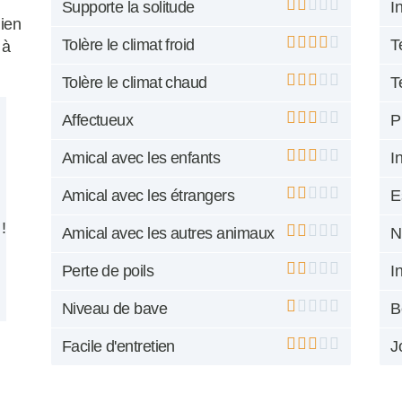
Supporte la solitude
I
hien
Tolère le climat froid
T
 à
Tolère le climat chaud
T
Affectueux
P
Amical avec les enfants
I
Amical avec les étrangers
E
!
Amical avec les autres animaux
N
Perte de poils
I
Niveau de bave
B
Facile d'entretien
J