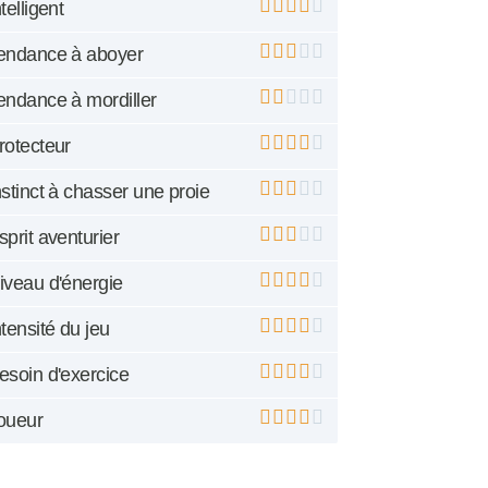
ntelligent
endance à aboyer
endance à mordiller
rotecteur
nstinct à chasser une proie
sprit aventurier
iveau d'énergie
ntensité du jeu
esoin d'exercice
oueur