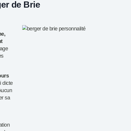
er de Brie
me,
nt
age
ès
jours
i dicte
 Aucun
er sa
ation