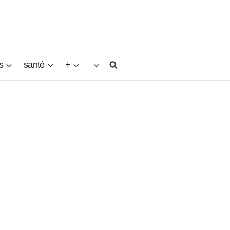
s
santé
+
ous,
t ce
e. Après
de