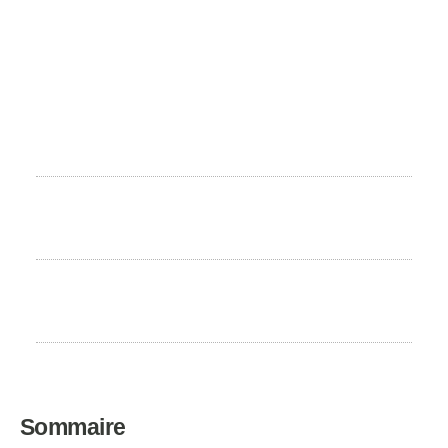
le monde.
Taille
46 à 58 cm
Poids
16 à 24 kg
Espérance de vie
12 à 13 ans
Sommaire