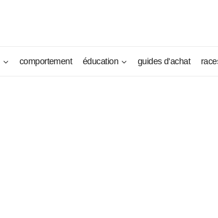
n
comportement
éducation
guides d’achat
race
is
es siens. Tant qu’il peut côtoyer les membres de sa famille, i
 Il est préférable de pouvoir le faire profiter d’un plan d’eau
r à sa guise. Il adore l’espace, l’exercice, l’eau et sa famille
 heureux des chiens.