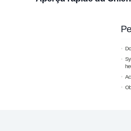
Pe
Do
Sy
he
Act
Ob