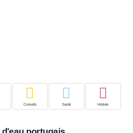
 de vie
Pays d’origine
s
Portugal
Conseils
Santé
Histoire
 d'eau portugais