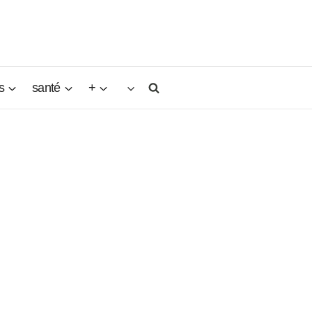
s
santé
+
l est
. Toutes