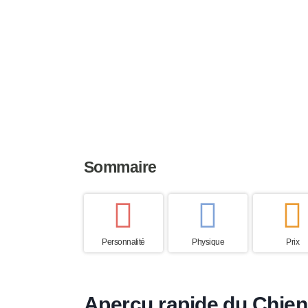
Taille
Poids
Espérance
43 à 57 cm
18 à 28 kg
12 à 15 an
Sommaire
Personnalité
Physique
Prix
Aperçu rapide du Chien