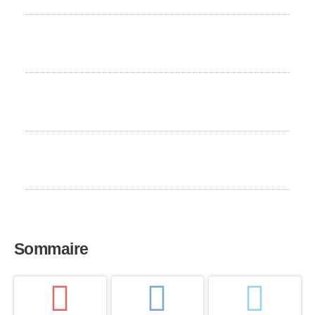
Poids
9 à 14 kg
Espérance de vie
13 à 14 ans
Pays d’origine
Allemagne
Sommaire