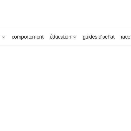
n
comportement
éducation
guides d’achat
race
 début du XXe siècle, ce toutou touffu aux deux manteaux to
 chez certains jeunes gens de nos jours, n’a pas réussi à pr
 Puli reste encore bien peu représenté, même dans son pays n
sembler les troupeaux, il a troqué ses habits de chien de berg
s les efforts engendrés pour sauver la race, et la ramener 