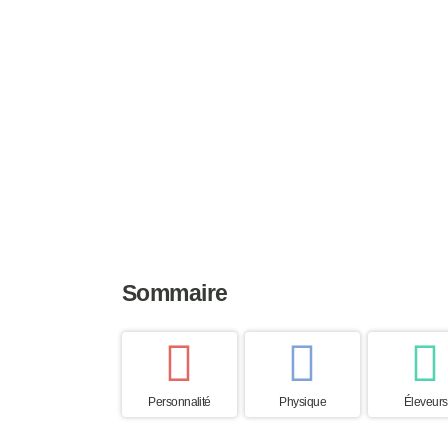
racines, le nombre de spécimens reste pe
Taille
Poids
Espérance
36 à 45 cm
10 à 15 kg
12 à 16 an
Sommaire
Personnalité
Physique
Éleveurs