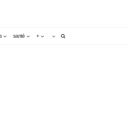
s
santé
+
rsadés,
endre
atal.
er pour
à ses