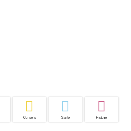
u considérable encore aujourd'hui.
 de vie
Pays d’origine
s
Hongrie
Conseils
Santé
Histoire