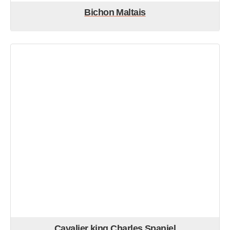
Bichon Maltais
Cavalier king Charles Spaniel