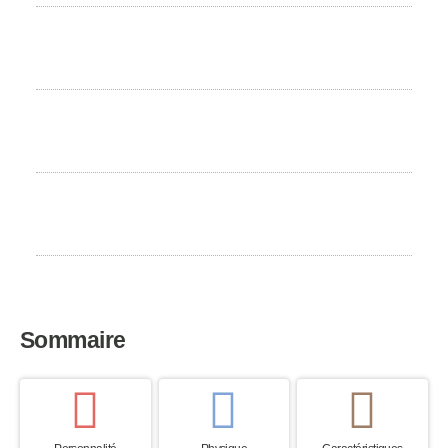
Perte de poils
Modérée
Besoin d'exercice
Modéré
Pays d’origine
Japon
Sommaire