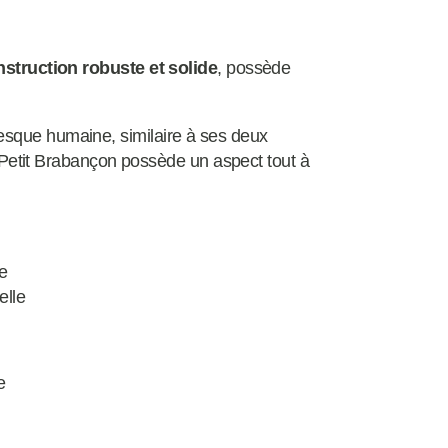
struction robuste et solide
, possède
esque humaine, similaire à ses deux
Le Petit Brabançon possède un aspect tout à
le
elle
e