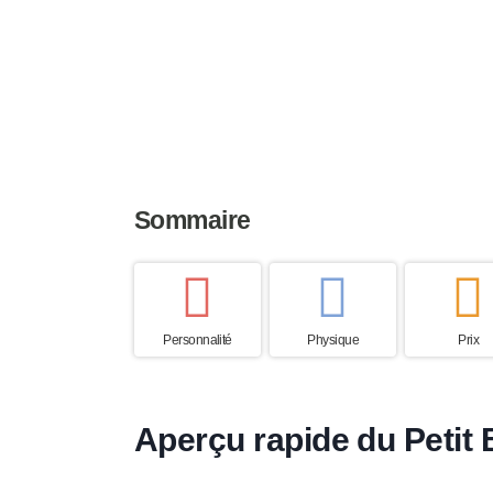
Taille
Poids
Espérance
23 à 24 cm
3 à 24 kg
3 à 5 ans
Sommaire
Personnalité
Physique
Prix
Aperçu rapide du Petit