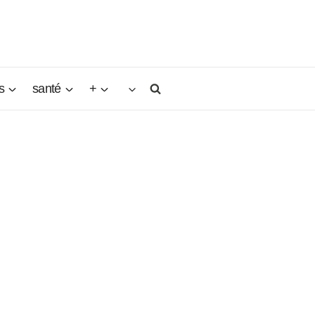
s
santé
+
t
vé son
de