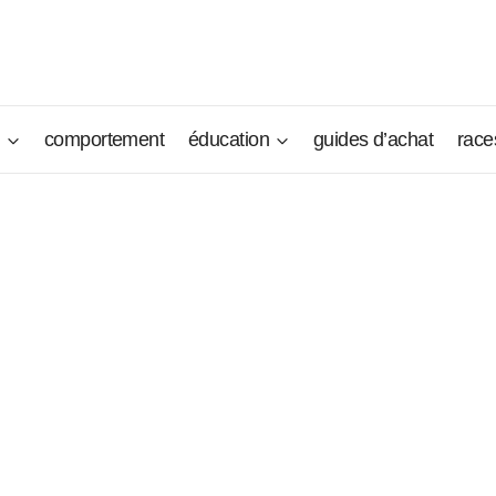
n
comportement
éducation
guides d’achat
race
t apprécié par les dames de la Cour de Marie-Henriette, le Peti
ques du temps de son heure de gloire à la Cour. Il a conser
conférant encore aujourd’hui l’appréciation de tous les types 
entil compagnon.