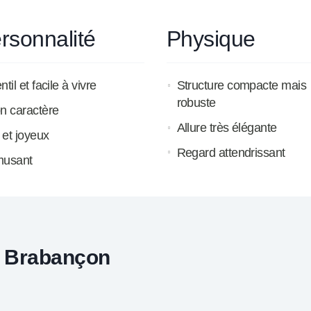
rsonnalité
Physique
til et facile à vivre
Structure compacte mais
robuste
n caractère
Allure très élégante
f et joyeux
Regard attendrissant
usant
it Brabançon