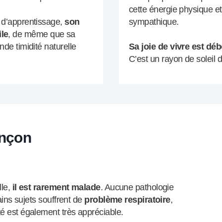
cette énergie physique et
e d’apprentissage,
son
sympathique.
ile
, de même que sa
ande timidité naturelle
Sa joie de vivre est dé
C’est un rayon de soleil d
ançon
lle,
il est rarement malade
. Aucune pathologie
tains sujets souffrent de
problème respiratoire
,
té est également très appréciable.