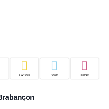
 de vie
Pays d’origine
Belgique
Conseils
Santé
Histoire
 Brabançon