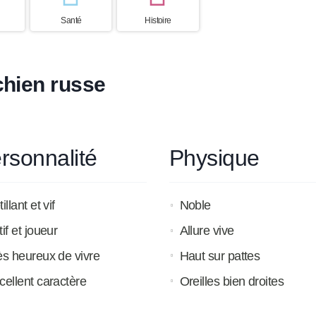
Santé
Histoire
chien russe
rsonnalité
Physique
illant et vif
Noble
if et joueur
Allure vive
ès heureux de vivre
Haut sur pattes
cellent caractère
Oreilles bien droites