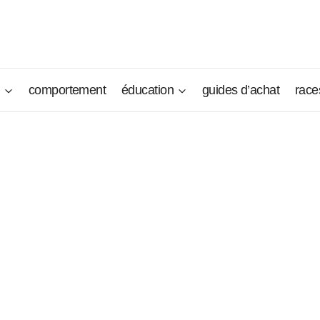
n
comportement
éducation
guides d’achat
race
; il est facile à éduquer et il est facile à satisfaire, tant qu’il
és familiales. Sociable et actif, il doit bouger et côtoyer les s
même, il aura tendance à aboyer plus souvent. Comme c’est un
 régulièrement, afin d’éviter que les voisins vivant tout près ne
ent constant lorsqu’il est seul. Ce petit chien d’appartemen