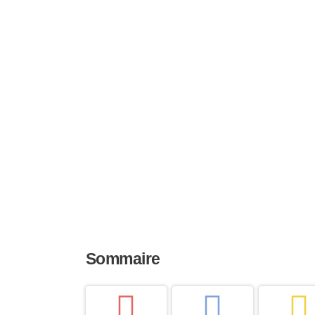
l’allure unique et particulière est un exce
imaginables. Tous, sans exception, peuven
genres de propriétaires. Que l’on ait 7 ou 
absolument.
Taille
Poids
Espérance
20 à 28 cm
1 à 3 kg
11 à 13 an
Sommaire