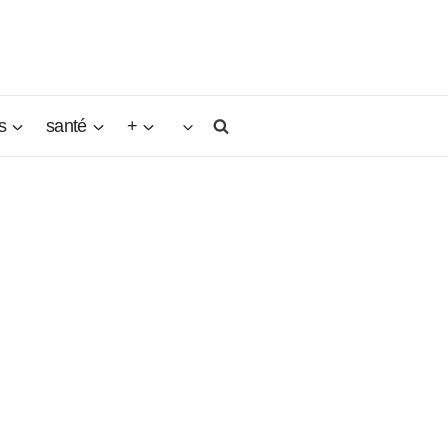
s
santé
+
 demeure
iens
 chien
 le
t à