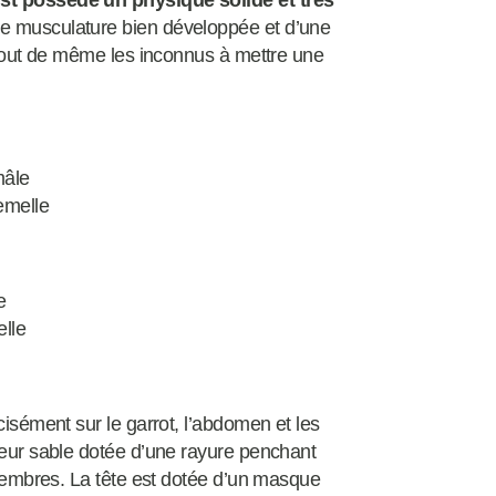
st possède un physique solide et très
ne musculature bien développée et d’une
e tout de même les inconnus à mettre une
mâle
emelle
e
elle
cisément sur le garrot, l’abdomen et les
uleur sable dotée d’une rayure penchant
s membres. La tête est dotée d’un masque