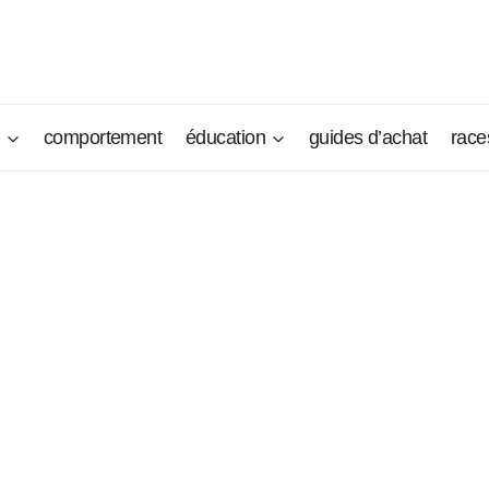
n
comportement
éducation
guides d’achat
race
 Karst
hepherd, Krazsky Ovcar
be et agréable compagnon. Doté de belles qualités et aptitud
. Même s’il demeure le chien de berger idéal, ses grandes
nt un membre de la famille à part entière. Courageux et vail
a protection des siens.