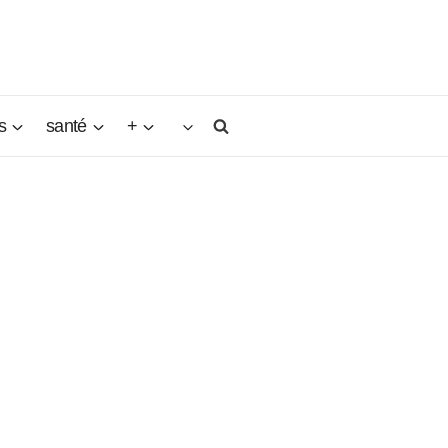
s
santé
+
es, il
lant, il