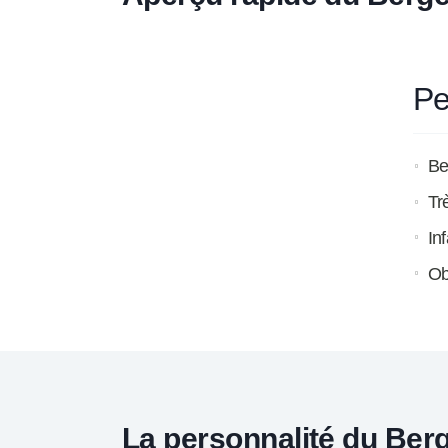
Pe
Be
Tr
In
Ob
La personnalité du Ber