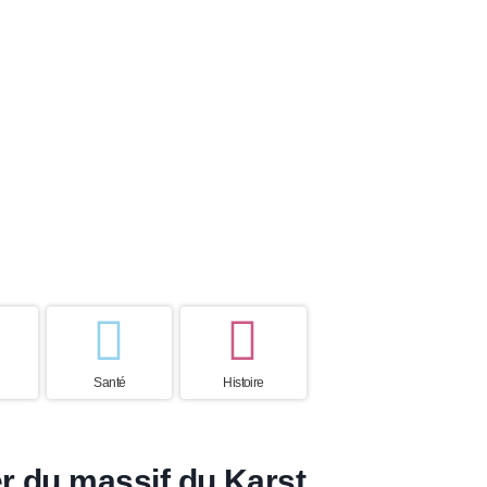
 de vie
Pays d’origine
s
Slovénie
Santé
Histoire
r du massif du Karst