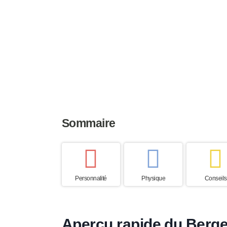
Taille
Poids
Espérance
54 à 63 cm
30 à 42 kg
12 à 13 an
Sommaire
Personnalité
Physique
Conseils
Aperçu rapide du Berge