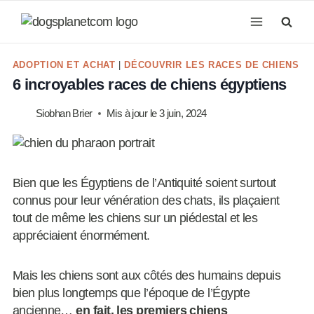
Aller
au
contenu
ADOPTION ET ACHAT
|
DÉCOUVRIR LES RACES DE CHIENS
6 incroyables races de chiens égyptiens
Siobhan Brier
Mis à jour le
3 juin, 2024
Bien que les Égyptiens de l’Antiquité soient surtout
connus pour leur vénération des chats, ils plaçaient
tout de même les chiens sur un piédestal et les
appréciaient énormément.
Mais les chiens sont aux côtés des humains depuis
bien plus longtemps que l’époque de l’Égypte
ancienne…
en fait, les premiers chiens