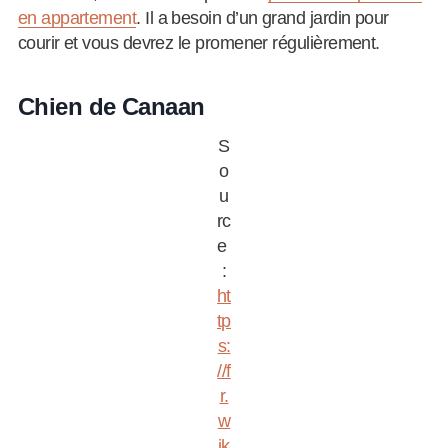
en appartement
. Il a besoin d’un grand jardin pour
courir et vous devrez le promener régulièrement.
Chien de Canaan
S
o
u
rc
e
:
ht
tp
s:
//f
r.
w
ik